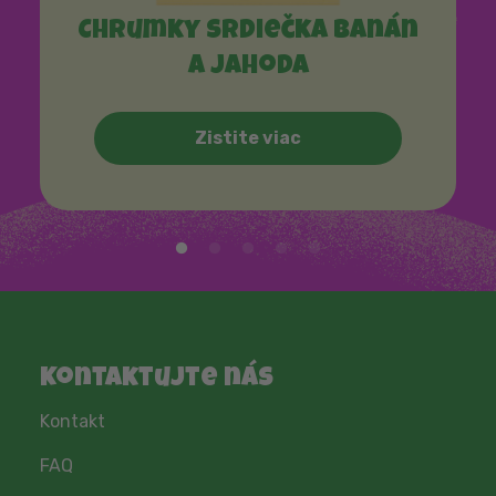
Chrumky srdiečka banán
a jahoda
Zistite viac
Kontaktujte nás
Kontakt
FAQ