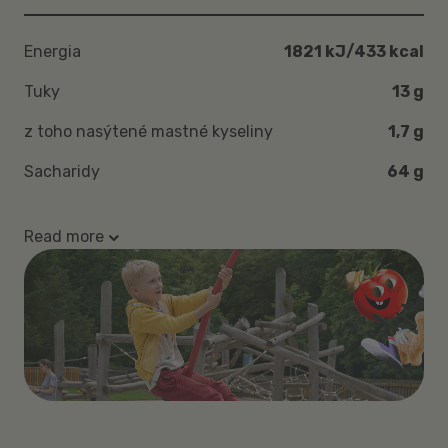
Energia
1821 kJ/433 kcal
Tuky
13 g
z toho nasýtené mastné kyseliny
1,7 g
Sacharidy
64 g
Read more