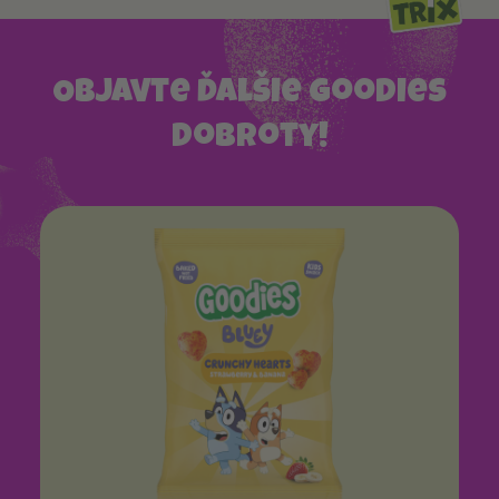
Objavte ďalšie Goodies
dobroty!