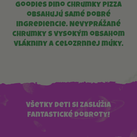
Goodies dino chrumky pizza
obsahujú samé dobré
ingrediencie. Nevyprážané
chrumky s vysokým obsahom
vlákniny a celozrnnej múky.
Všetky deti si zaslúžia
fantastické dobroty!