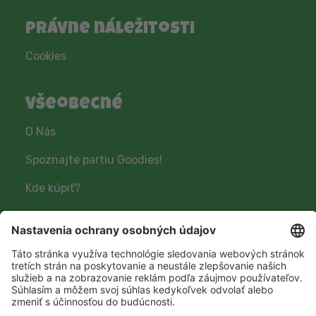
Právne náležitosti
Cookies
Všeobecné
O Nás
Spoznajte partiu Goodies!
Kde kúpiť?
Sledujte nás