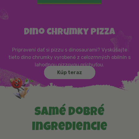
Dino chrumky pizza
Pripravení dať si pizzu s dinosaurami? Vyskúšajte
tieto dino chrumky vyrobené z celozrnných obilnín s
lahodnou pizzovou príchuťou.
Kúp teraz
Samé dobré
ingrediencie