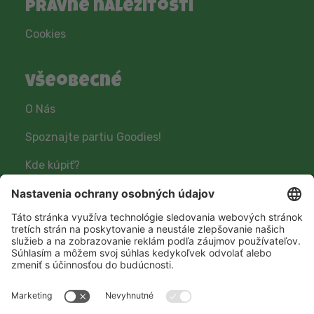
Právne náležitosti
Cookies
Všeobecné
O Nás
Spoznajte partiu Goodies!
Kde kúpiť?
Sledujte nás
Hero Global