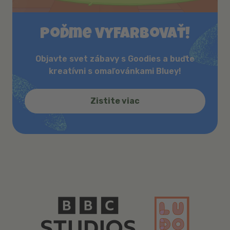
Poďme vyfarbovať!
Objavte svet zábavy s Goodies a buďte
kreatívni s omaľovánkami Bluey!
Zistite viac