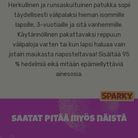
Herkullinen ja runsaskuituinen patukka sopii
täydellisesti välipalaksi hieman isommille
lapsille, 3-vuotiaille ja sitä vanhemmille.
Käytännöllinen pakattavaksi reppuun
välipaloja varten tai kun lapsi haluaa vain
jotain maukasta naposteltavaa! Sisältää 95
% hedelmiä eikä mitään epämiellyttäviä
ainesosia.
Saatat pitää myös näistä