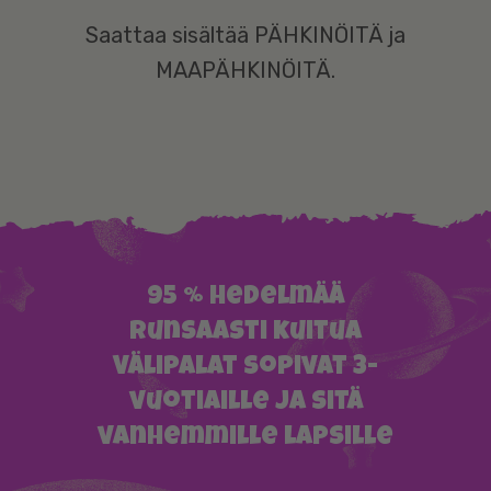
Saattaa sisältää PÄHKINÖITÄ ja
MAAPÄHKINÖITÄ.
95 % hedelmää
Runsaasti kuitua
Välipalat sopivat 3-
vuotiaille ja sitä
vanhemmille lapsille