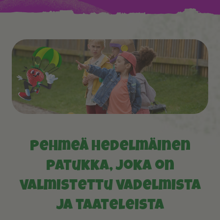
Pehmeä hedelmäinen
patukka, joka on
valmistettu vadelmista
ja taateleista