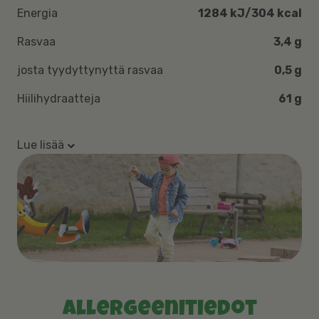
Energia
1284 kJ/304 kcal
Rasvaa
3,4 g
josta tyydyttynyttä rasvaa
0,5 g
Hiilihydraatteja
61 g
Lue lisää
Allergeenitiedot