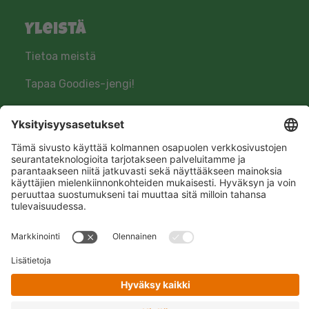
Yleistä
Tietoa meistä
Tapaa Goodies-jengi!
Tuotekehitys
Seuraa meitä
Hero Global
Copyright © Hero 2025