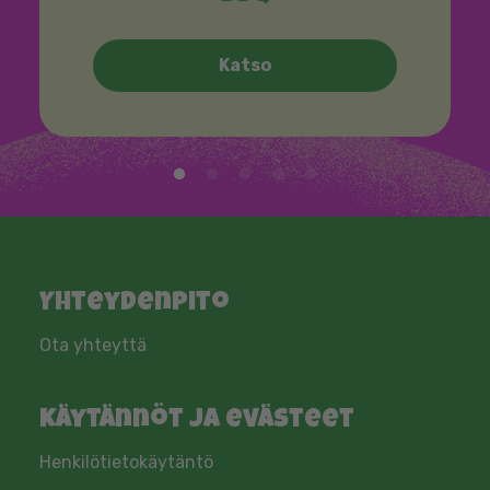
Katso
Yhteydenpito​
Ota yhteyttä
Käytännöt ja evästeet
Henkilötietokäytäntö