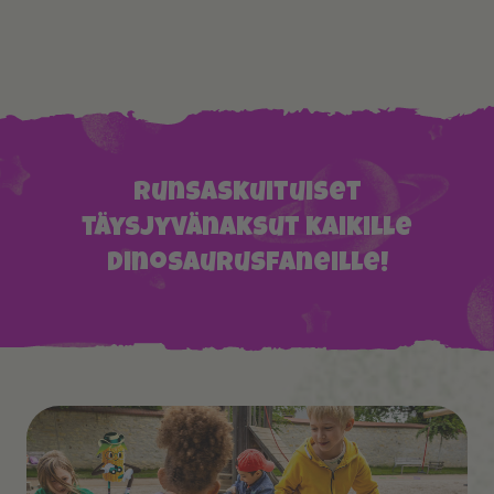
Runsaskuituiset
täysjyvänaksut kaikille
dinosaurusfaneille!