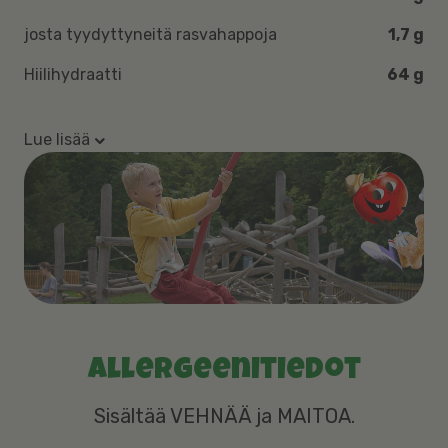
josta tyydyttyneitä rasvahappoja
1,7 g
Hiilihydraatti
64 g
Lue lisää
Allergeenitiedot
Sisältää VEHNÄÄ ja MAITOA.