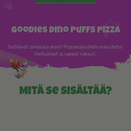
Goodies Dino Puffs Pizza
Syötävät dinosaurukset! Pizzamausteilla maustetut
herkulliset ja rapeat naksut.
Mitä se sisältää?