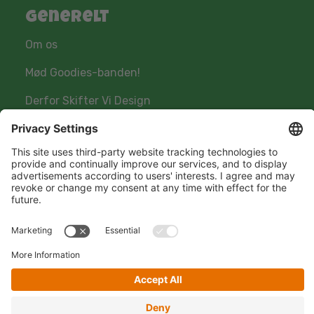
Generelt
Om os
Mød Goodies-banden!
Derfor Skifter Vi Design
Hold kontakten
Hero Global
Copyright © Hero 2025