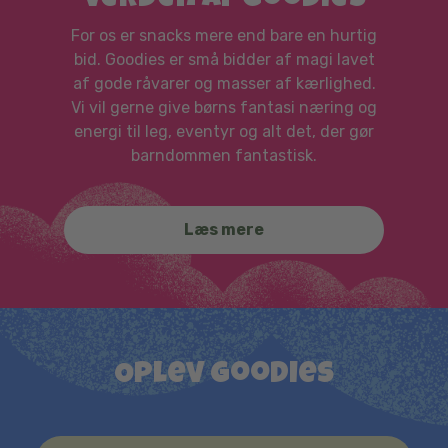
verden af Goodies
For os er snacks mere end bare en hurtig
bid. Goodies er små bidder af magi lavet
af gode råvarer og masser af kærlighed.
Vi vil gerne give børns fantasi næring og
energi til leg, eventyr og alt det, der gør
barndommen fantastisk.
Læs mere
Oplev Goodies